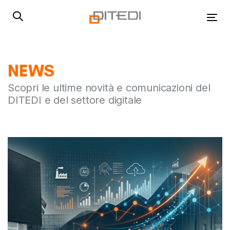
Skip
Skip
links
to
Tog
primary
navigation
Skip
NEWS
to
content
Scopri le ultime novità e comunicazioni del
DITEDI e del settore digitale
Autore:
Tags