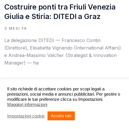
Costruire ponti tra Friuli Venezia
Giulia e Stiria: DITEDI a Graz
3 MESI FA
La delegazione DITEDI — Francesco Contin
(Direttore), Elisabetta Vignando (International Affairs)
e Andrea-Massimo Valcher (Strategist & Innovation
Manager) — ha
Il sito richiede di accettare cookies per scopi legati a
prestazioni, social media e annunci pubblicitari. Per gestire o
Autore:
Tags
modificare le tue preferenze clicca su Impostazioni.
Maggiori informazioni
Impostazioni cookie
Accetta tutti