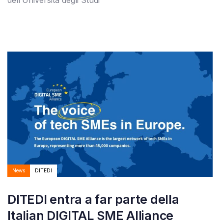
Autore:
Tags
News
DITEDI
DITEDI entra a far parte della
Italian DIGITAL SME Alliance