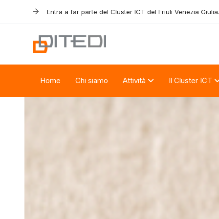
Skip
Skip
Entra a far parte del Cluster ICT del Friuli Venezia Giulia
links
to
primary
navigation
Skip
to
Home
Chi siamo
Attività
Il Cluster ICT
content