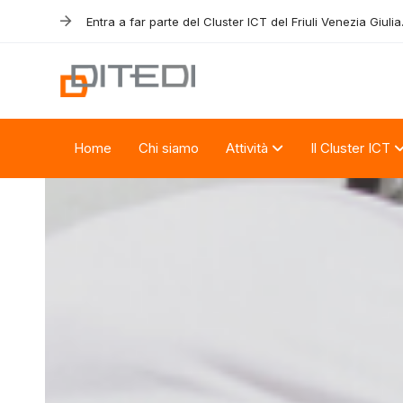
Skip
Skip
Entra a far parte del Cluster ICT del Friuli Venezia Giulia
links
to
primary
navigation
Skip
to
Home
Chi siamo
Attività
Il Cluster ICT
content