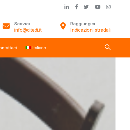
Scrivici
Raggiungici
info@ditedi.it
Indicazioni stradali
ontattaci
Italiano