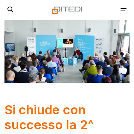
Skip
Skip
links
to
Tog
primary
navigation
Skip
to
content
Post
navigation
Si chiude con
successo la 2^