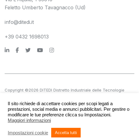
Feletto Umberto Tavagnacco (Ud)
info@ditedi.it
+39 0432 1698013
Copyright ©2026 DITEDI Distretto Industriale delle Tecnologie
Digitali s.c. a r.l.
Il sito richiede di accettare cookies per scopi legati a
P.IVA 02561380300 | REA UD 270601
prestazioni, social media e annunci pubblicitari. Per gestire o
modificare le tue preferenze clicca su Impostazioni.
Maggiori informazioni
Accessibilità
Società trasparente
Privacy e note legali
Impostazioni cookie
Accetta tutti
Credits