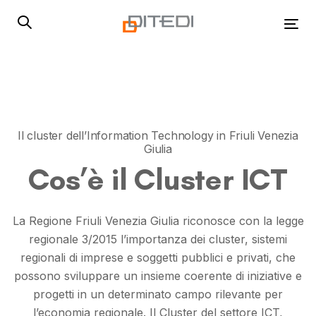
Skip
Skip
links
to
Tog
primary
navigation
Skip
to
content
Il cluster dell’Information Technology in Friuli Venezia
Giulia
Cos’è il Cluster ICT
La Regione Friuli Venezia Giulia riconosce con la legge
regionale 3/2015 l’importanza dei cluster,
sistemi
regionali di imprese e soggetti pubblici e privati, che
possono sviluppare un insieme coerente di iniziative e
progetti in un determinato campo rilevante per
l’economia regionale.
Il Cluster del settore ICT,