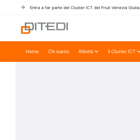
Skip
Skip
Entra a far parte del Cluster ICT del Friuli Venezia Giulia
links
to
primary
navigation
Skip
to
Home
Chi siamo
Attività
Il Cluster ICT
content