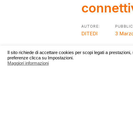
Post
connetti
navigatio
AUTORE:
PUBBLIC
DITEDI
3 Marz
Il sito richiede di accettare cookies per scopi legati a prestazioni,
preferenze clicca su Impostazioni.
Dal 1° marzo è partito
Maggiori informazioni
digitalizzazione delle 
ovvero un contributo 
internet a velocità in 
Il voucher sarà destina
micro, piccola e media.
potrà essere erogato 
l’erogazione di un solo