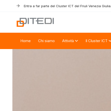
Skip
Skip
Entra a far parte del Cluster ICT del Friuli Venezia Giulia
links
to
primary
navigation
Skip
to
Home
Chi siamo
Attività
Il Cluster ICT
content