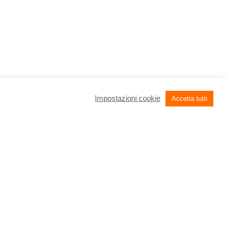
Impostazioni cookie
Accetta tutti
onomico, destinato alla
ucher connettività
,
 abbonamenti ad
i a 18 o 24 mesi.
prese
, di dimensione
dice Fiscale impresa,
ista comunque