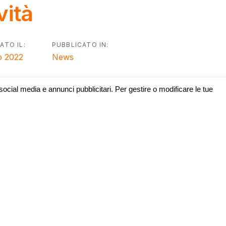
vità
n
ATO IL:
PUBBLICATO IN:
o 2022
News
 social media e annunci pubblicitari. Per gestire o modificare le tue
 il Piano voucher, promosso dal Ministero dello Sviluppo Ec
imprese. In particolare, il MISE ha messo a disposizione il
vo
che va da un minimo di 300 € a un massimo di 2.500 € per
download da 30 Mbit/s ad 1 Gbit/s (e superiori), di durata par
to alle
imprese regolarmente iscritte al Registro delle Im
 A ciascun beneficiario, identificato con una Partita IVA/Co
un solo voucher (per le imprese che hanno più sedi è prev
 voucher).