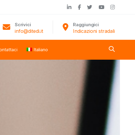
Scrivici
Raggiungici
info@ditedi.it
Indicazioni stradali
ontattaci
Italiano