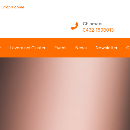
.
Scopri come.
Chiamaci
0432 1698013
Lavora nel Cluster
Eventi
News
Newsletter
C