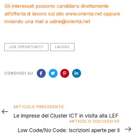
Gli interessati possono candidarsi direttamente
all’offerta di lavoro sul sito
www.orienta.net
oppure
inviando una mail a
udine@orienta.net
JOB OPPORTUNITY
LAVORO
CONDIVIDI SU
Articolo
ARTICOLO PRECEDENTE
precedente
Le imprese del Cluster ICT in visita alla LEF
Articolo
ARTICOLO SUCCESSIVO
successivo
Low Code/No Code: Iscrizioni aperte per il