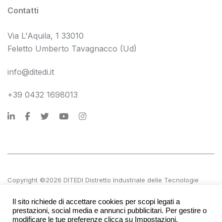
Contatti
Via L'Aquila, 1 33010
Feletto Umberto Tavagnacco (Ud)
info@ditedi.it
+39 0432 1698013
Copyright ©2026 DITEDI Distretto Industriale delle Tecnologie
Digitali s.c. a r.l.
Il sito richiede di accettare cookies per scopi legati a
P.IVA 02561380300 | REA UD 270601
prestazioni, social media e annunci pubblicitari. Per gestire o
modificare le tue preferenze clicca su Impostazioni.