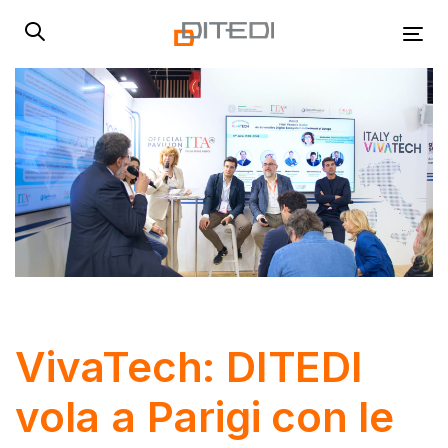
Skip
Skip
links
to
Tog
primary
navigation
Skip
to
content
Post
navigation
VivaTech: DITEDI
vola a Parigi con le