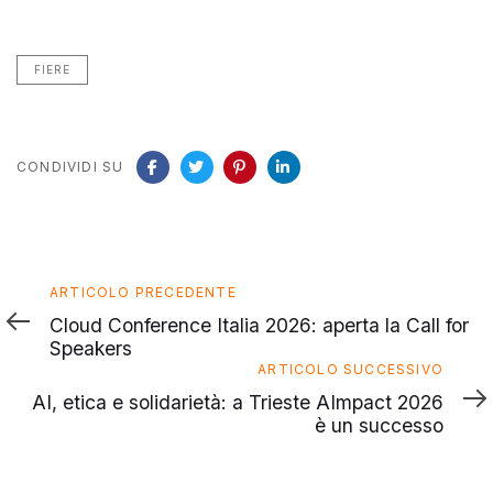
FIERE
CONDIVIDI SU
Articolo
ARTICOLO PRECEDENTE
precedente
Cloud Conference Italia 2026: aperta la Call for
Speakers
Articolo
ARTICOLO SUCCESSIVO
successivo
AI, etica e solidarietà: a Trieste AImpact 2026
è un successo