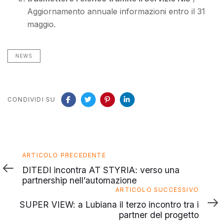
Aggiornamento annuale informazioni entro il 31
maggio.
NEWS
CONDIVIDI SU
Articolo
ARTICOLO PRECEDENTE
precedente
DITEDI incontra AT STYRIA: verso una
partnership nell’automazione
Articolo
ARTICOLO SUCCESSIVO
successivo
SUPER VIEW: a Lubiana il terzo incontro tra i
partner del progetto