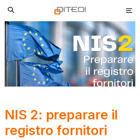
Skip
Skip
links
to
Tog
primary
navigation
Skip
to
content
Post
navigation
NIS 2: preparare il
registro fornitori