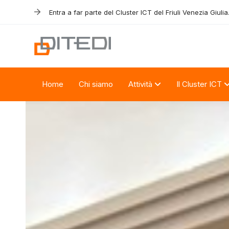
Skip
Skip
Entra a far parte del Cluster ICT del Friuli Venezia Giulia
links
to
primary
navigation
Skip
to
Home
Chi siamo
Attività
Il Cluster ICT
content