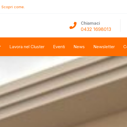
.
Scopri come.
Chiamaci
0432 1698013
Lavora nel Cluster
Eventi
News
Newsletter
C