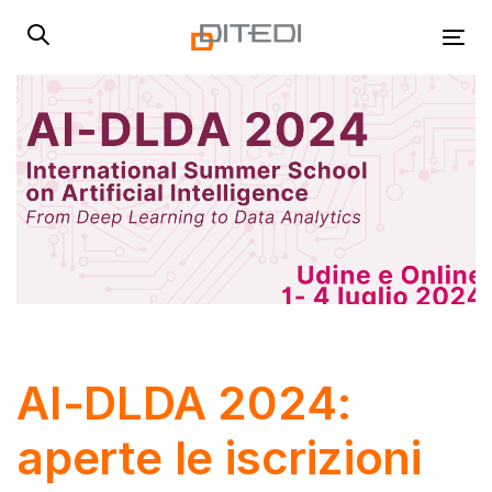
Skip
Skip
links
to
Tog
primary
navigation
Skip
to
content
Post
navigation
AI-DLDA 2024:
aperte le iscrizioni