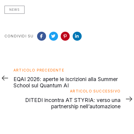
NEWS
CONDIVIDI SU
Articolo
ARTICOLO PRECEDENTE
precedente
EQAI 2026: aperte le iscrizioni alla Summer
School sul Quantum AI
Articolo
ARTICOLO SUCCESSIVO
successivo
DITEDI incontra AT STYRIA: verso una
partnership nell’automazione