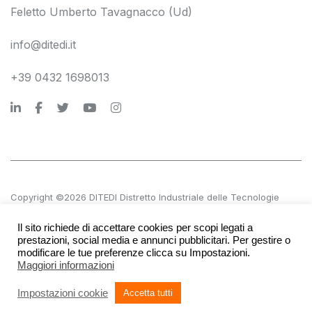
Feletto Umberto Tavagnacco (Ud)
info@ditedi.it
+39 0432 1698013
Copyright ©2026 DITEDI Distretto Industriale delle Tecnologie
Digitali s.c. a r.l.
Il sito richiede di accettare cookies per scopi legati a
P.IVA 02561380300 | REA UD 270601
prestazioni, social media e annunci pubblicitari. Per gestire o
modificare le tue preferenze clicca su Impostazioni.
Maggiori informazioni
Accessibilità
Società trasparente
Privacy e note legali
Impostazioni cookie
Accetta tutti
Credits