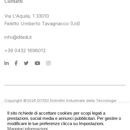
Contatti
Via L'Aquila, 1 33010
Feletto Umberto Tavagnacco (Ud)
info@ditedi.it
+39 0432 1698013
Copyright ©2026 DITEDI Distretto Industriale delle Tecnologie
Digitali s.c. a r.l.
Il sito richiede di accettare cookies per scopi legati a
P.IVA 02561380300 | REA UD 270601
prestazioni, social media e annunci pubblicitari. Per gestire o
modificare le tue preferenze clicca su Impostazioni.
Maggiori informazioni