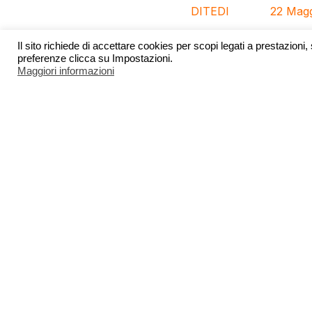
DITEDI
22 Mag
Il sito richiede di accettare cookies per scopi legati a prestazioni,
preferenze clicca su Impostazioni.
L’11 maggio 2026 si è t
Maggiori informazioni
VIEW
, che vede collab
Stefan” per la realizza
nell’area transfrontalie
L’incontro ha fatto il 
tra cui la profilazione 
verificatisi nel territo
transfrontaliero coinv
I partner hanno condivi
esistenti per il monitor
Ajdovščina attraverso n
fasce — dalle zone coll