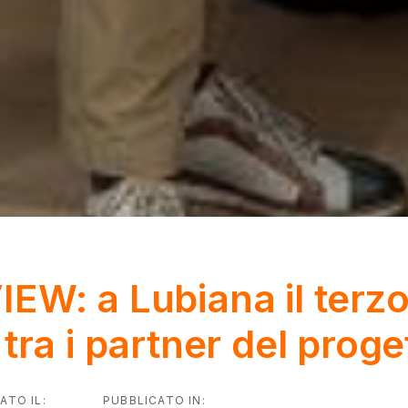
EW: a Lubiana il terz
tra i partner del proge
n
ATO IL:
PUBBLICATO IN: