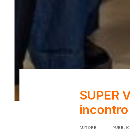
SUPER VI
Post
incontro 
navigatio
AUTORE:
PUBBLIC