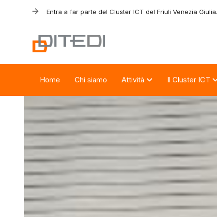
Skip
Skip
Entra a far parte del Cluster ICT del Friuli Venezia Giulia
links
to
primary
navigation
Skip
to
Home
Chi siamo
Attività
Il Cluster ICT
content