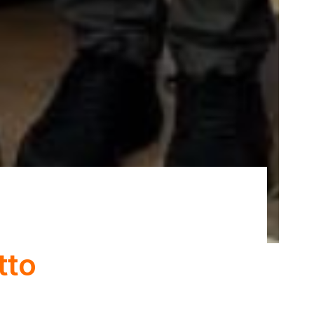
o
tto