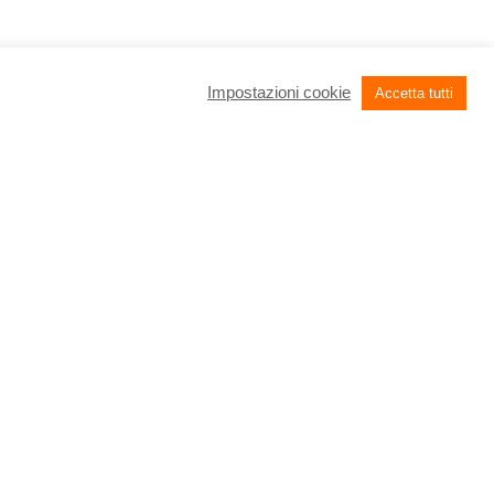
Impostazioni cookie
Accetta tutti
reg ITA-SLO SUPER
l’Istituto “Jožef
i meteorologici estremi
entro fine maggio 2026,
eorologici estremi già
e nel contesto
 regionale.
luzioni AI-powered
à i territori di Udine e
er coprire le diverse
enziate, con una