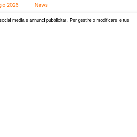
gio 2026
News
 social media e annunci pubblicitari. Per gestire o modificare le tue
enuto a Lubiana il terzo partner meeting del progetto
Inter
orare il Comune di Udine, il Comune di Ajdovščina, DITEDI e 
zione di un sistema prototipale di allerta precoce per event
ra italo-slovena.
punto sui progressi recenti. Quattro deliverable sono attesi 
degli utenti finali istituzionali e la mappatura degli eventi met
rio. È emersa anche la complessità della catena di allerta, ch
olge non solo i Comuni ma anche strutture di coordinamento
so i risultati di un’analisi comparativa preliminare delle so
aggio precoce di incendi boschivi e frane. Il sistema collegher
uove telecamere e sensori meteo distribuiti sul territorio, p
inari alle pianure — con condizioni climatiche molto differ