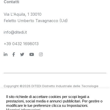
Contatti
Via L'Aquila, 1 33010
Feletto Umberto Tavagnacco (Ud)
info@ditedi.it
+39 0432 1698013
Copyright ©2026 DITEDI Distretto Industriale delle Tecnologie
Digitali s.c. a r.l.
Il sito richiede di accettare cookies per scopi legati a
P.IVA 02561380300 | REA UD 270601
prestazioni, social media e annunci pubblicitari. Per gestire o
modificare le tue preferenze clicca su Impostazioni.