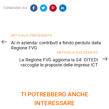
CONDIVIDI SU
Articolo
ARTICOLO PRECEDENTE
precedente
AI in azienda: contributi a fondo perduto dalla
Regione FVG
Articolo
ARTICOLO SUCCESSIVO
successivo
La Regione FVG aggiorna la S4: DITEDI
raccoglie le proposte delle imprese ICT
TI POTREBBERO ANCHE
INTERESSARE