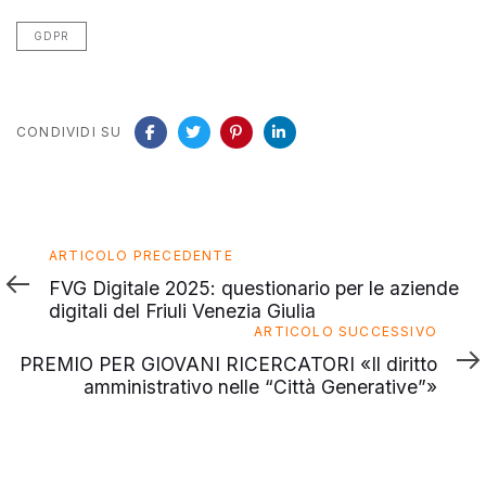
GDPR
CONDIVIDI SU
Articolo
ARTICOLO PRECEDENTE
precedente
FVG Digitale 2025: questionario per le aziende
digitali del Friuli Venezia Giulia
Articolo
ARTICOLO SUCCESSIVO
successivo
PREMIO PER GIOVANI RICERCATORI «Il diritto
amministrativo nelle “Città Generative”»