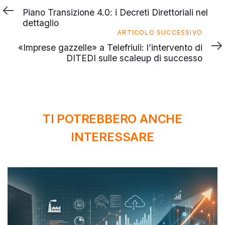
precedente
Piano Transizione 4.0: i Decreti Direttoriali nel
dettaglio
Articolo
ARTICOLO SUCCESSIVO
successivo
«Imprese gazzelle» a Telefriuli: l’intervento di
DITEDI sulle scaleup di successo
TI POTREBBERO ANCHE
INTERESSARE