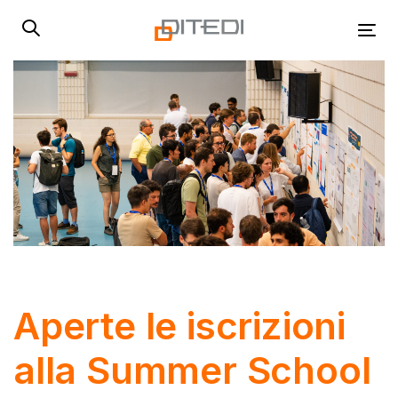
Skip
Skip
links
to
Tog
primary
navigation
Skip
to
content
Post
navigation
Aperte le iscrizioni
alla Summer School