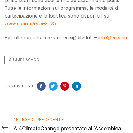
Le iscrizioni sono aperte fino ad esaurimento posti.
Tutte le informazioni sul programma, le modalità di
partecipazione e la logistica sono disponibili su:
www.eqai.eu/eqai-2025
Per ulteriori informazioni: eqai@ditedi.it –
info@eqai.eu
SUMMER SCHOOL
CONDIVIDI SU
Articolo
ARTICOLO PRECEDENTE
precedente
AI4ClimateChange presentato all’Assemblea