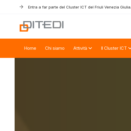
Skip
Skip
Entra a far parte del Cluster ICT del Friuli Venezia Giulia
links
to
primary
navigation
Skip
to
Home
Chi siamo
Attività
Il Cluster ICT
content