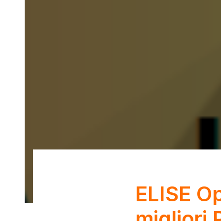
ELISE Op
Post
migliori