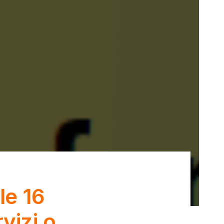
le 16
vizi o