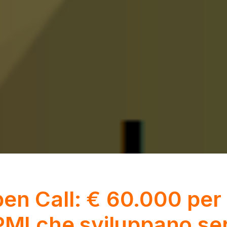
en Call: € 60.000 per 
 PMI che sviluppano ser