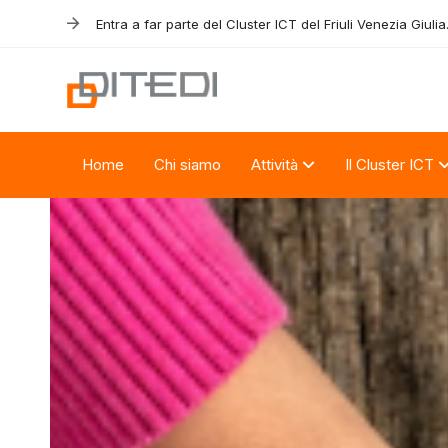
Skip
Skip
Entra a far parte del Cluster ICT del Friuli Venezia Giulia
links
to
primary
navigation
Skip
to
Home
Chi siamo
Attività
Il Cluster ICT
content