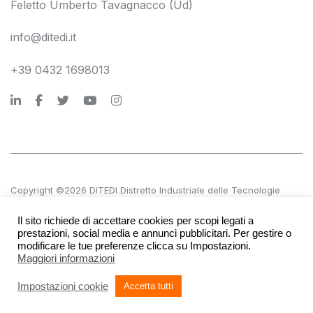
Feletto Umberto Tavagnacco (Ud)
info@ditedi.it
+39 0432 1698013
Copyright ©2026 DITEDI Distretto Industriale delle Tecnologie
Digitali s.c. a r.l.
Il sito richiede di accettare cookies per scopi legati a
P.IVA 02561380300 | REA UD 270601
prestazioni, social media e annunci pubblicitari. Per gestire o
modificare le tue preferenze clicca su Impostazioni.
Maggiori informazioni
Accessibilità
Società trasparente
Privacy e note legali
Impostazioni cookie
Accetta tutti
Credits