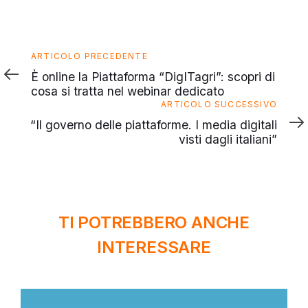
Articolo
ARTICOLO PRECEDENTE
precedente
È online la Piattaforma “DigITagri”: scopri di
cosa si tratta nel webinar dedicato
Articolo
ARTICOLO SUCCESSIVO
successivo
“Il governo delle piattaforme. I media digitali
visti dagli italiani”
TI POTREBBERO ANCHE
INTERESSARE