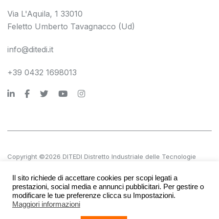
Via L'Aquila, 1 33010
Feletto Umberto Tavagnacco (Ud)
info@ditedi.it
+39 0432 1698013
Copyright ©2026 DITEDI Distretto Industriale delle Tecnologie
Digitali s.c. a r.l.
Il sito richiede di accettare cookies per scopi legati a
P.IVA 02561380300 | REA UD 270601
prestazioni, social media e annunci pubblicitari. Per gestire o
modificare le tue preferenze clicca su Impostazioni.
Maggiori informazioni
Accessibilità
Società trasparente
Privacy e note legali