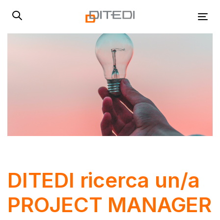
Skip
Skip
links
to
Tog
primary
navigation
Skip
to
content
Post
navigation
DITEDI ricerca un/a
PROJECT MANAGER