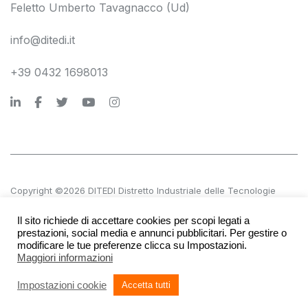
Feletto Umberto Tavagnacco (Ud)
info@ditedi.it
+39 0432 1698013
Copyright ©2026 DITEDI Distretto Industriale delle Tecnologie
Digitali s.c. a r.l.
Il sito richiede di accettare cookies per scopi legati a
P.IVA 02561380300 | REA UD 270601
prestazioni, social media e annunci pubblicitari. Per gestire o
modificare le tue preferenze clicca su Impostazioni.
Maggiori informazioni
Accessibilità
Società trasparente
Privacy e note legali
Impostazioni cookie
Accetta tutti
Credits