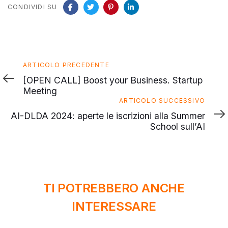
CONDIVIDI SU
Articolo
ARTICOLO PRECEDENTE
precedente
[OPEN CALL] Boost your Business. Startup
Meeting
Articolo
ARTICOLO SUCCESSIVO
successivo
AI-DLDA 2024: aperte le iscrizioni alla Summer
School sull’AI
TI POTREBBERO ANCHE
INTERESSARE