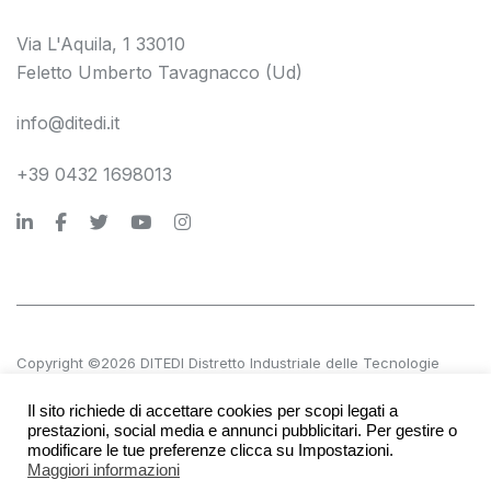
Via L'Aquila, 1 33010
Feletto Umberto Tavagnacco (Ud)
info@ditedi.it
+39 0432 1698013
Copyright ©2026 DITEDI Distretto Industriale delle Tecnologie
Digitali s.c. a r.l.
Il sito richiede di accettare cookies per scopi legati a
P.IVA 02561380300 | REA UD 270601
prestazioni, social media e annunci pubblicitari. Per gestire o
modificare le tue preferenze clicca su Impostazioni.
Maggiori informazioni
Accessibilità
Società trasparente
Privacy e note legali