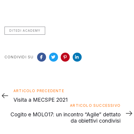
DITEDI ACADEMY
CONDIVIDI SU
Articolo
ARTICOLO PRECEDENTE
precedente
Visita a MECSPE 2021
Articolo
ARTICOLO SUCCESSIVO
successivo
Cogito e MOLO17: un incontro “Agile” dettato
da obiettivi condivisi