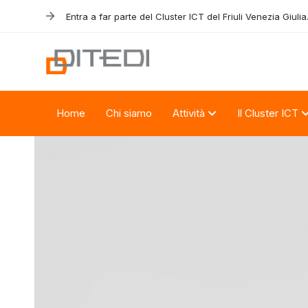
Skip
Skip
Entra a far parte del Cluster ICT del Friuli Venezia Giulia
links
to
primary
navigation
Skip
to
Home
Chi siamo
Attività
Il Cluster ICT
content