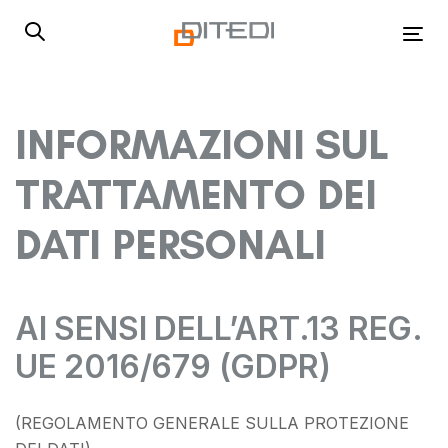
Skip
Skip
links
to
Tog
primary
navigation
Skip
INFORMAZIONI SUL
to
content
TRATTAMENTO DEI
DATI PERSONALI
AI SENSI DELL’ART.13 REG.
UE 2016/679 (GDPR)
(REGOLAMENTO GENERALE SULLA PROTEZIONE