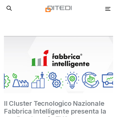
Skip
Skip
links
to
Tog
primary
navigation
Skip
to
content
Il Cluster Tecnologico Nazionale
Fabbrica Intelligente presenta la