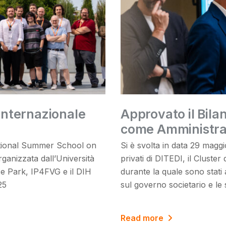
 internazionale
Approvato il Bila
come Amministrat
national Summer School on
Si è svolta in data 29 magg
organizzata dall’Università
privati di DITEDI, il Cluster 
nce Park, IP4FVG e il DIH
durante la quale sono stati 
25
sul governo societario e le 
Read more