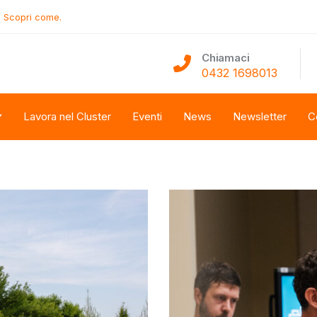
.
Scopri come.
Chiamaci
0432 1698013
Lavora nel Cluster
Eventi
News
Newsletter
C