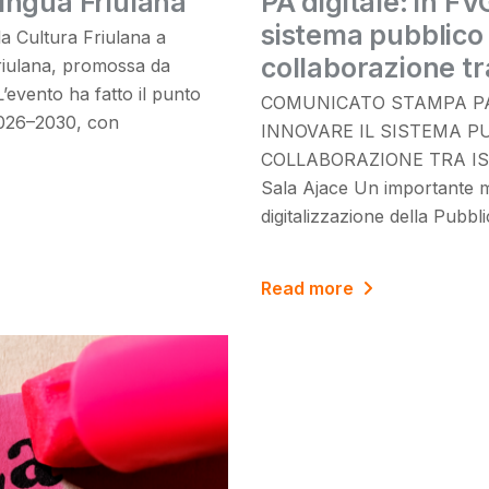
ingua Friulana
PA digitale: in FV
sistema pubblico g
la Cultura Friulana a
collaborazione tra
Friulana, promossa da
’evento ha fatto il punto
COMUNICATO STAMPA PA 
 2026–2030, con
INNOVARE IL SISTEMA PU
COLLABORAZIONE TRA ISTI
Sala Ajace Un importante 
digitalizzazione della Pubbl
Read more