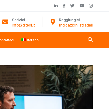
Scrivici
Raggiungici
info@ditedi.it
Indicazioni stradali
ontattaci
Italiano