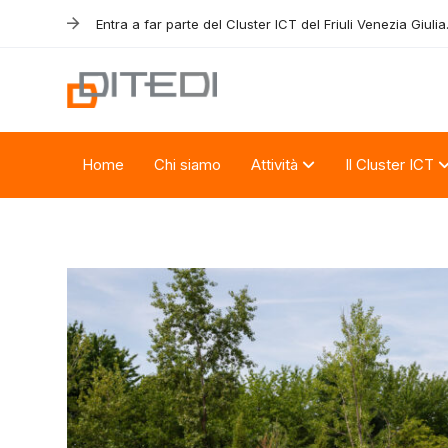
Skip
Skip
Entra a far parte del Cluster ICT del Friuli Venezia Giulia
links
to
primary
navigation
Skip
to
Home
Chi siamo
Attività
Il Cluster ICT
content