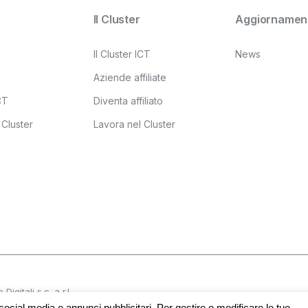
Il Cluster
Aggiornament
Il Cluster ICT
News
Aziende affiliate
ICT
Diventa affiliato
 Cluster
Lavora nel Cluster
gitali s.c. a r.l.
Accessibili