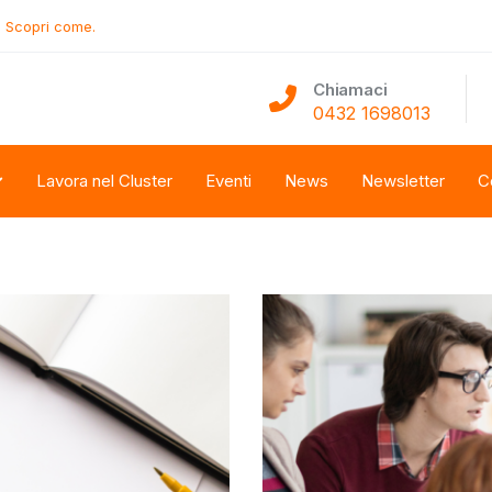
.
Scopri come.
Chiamaci
0432 1698013
Lavora nel Cluster
Eventi
News
Newsletter
C