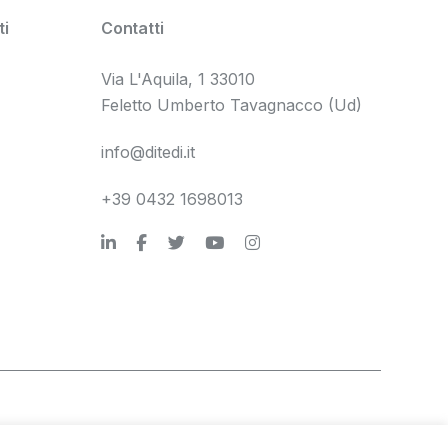
i
Contatti
Via L'Aquila, 1 33010
Feletto Umberto Tavagnacco (Ud)
info@ditedi.it
+39 0432 1698013
tà
Società trasparente
Privacy e note legali
Credits