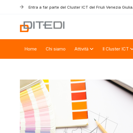
Skip
Skip
Entra a far parte del Cluster ICT del Friuli Venezia Giulia
links
to
primary
navigation
Skip
to
Home
Chi siamo
Attività
Il Cluster ICT
content