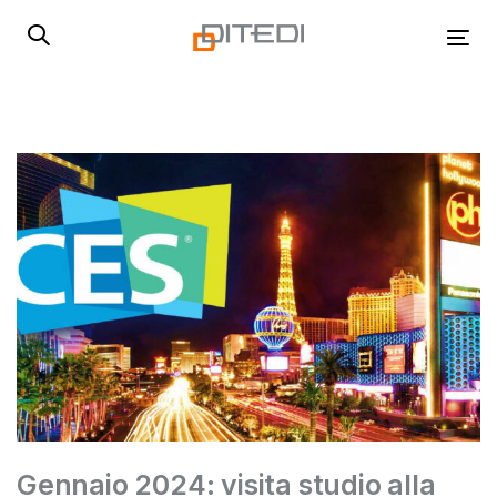
Skip
Skip
links
to
Tog
primary
navigation
Skip
to
content
Gennaio 2024: visita studio alla