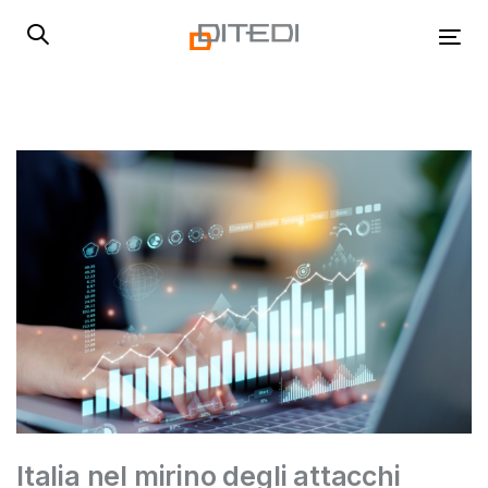
Skip
Skip
links
to
Tog
primary
navigation
Skip
to
content
Italia nel mirino degli attacchi