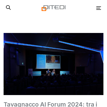
Skip
Skip
links
to
Tog
primary
navigation
Skip
to
content
Tavagnacco AI Forum 2024: tra i