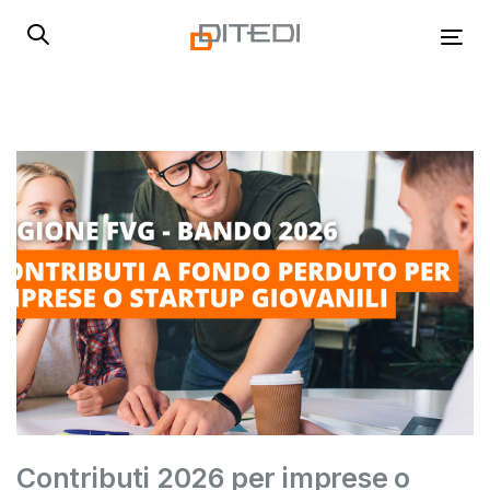
Skip
Skip
links
to
Tog
primary
navigation
Skip
to
content
Contributi 2026 per imprese o