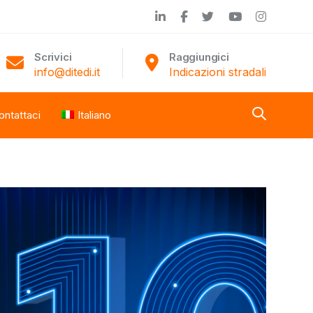
Scrivici
Raggiungici
info@ditedi.it
Indicazioni stradali
ontattaci
Italiano