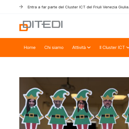
Skip
Skip
Entra a far parte del Cluster ICT del Friuli Venezia Giulia
links
to
primary
navigation
Skip
to
Home
Chi siamo
Attività
Il Cluster ICT
content