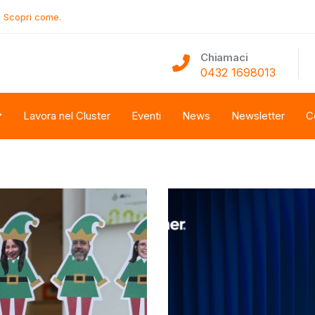
.
Scopri come.
Chiamaci
0432 1698013
Lavora nel Cluster
Eventi
News
Newsletter
C