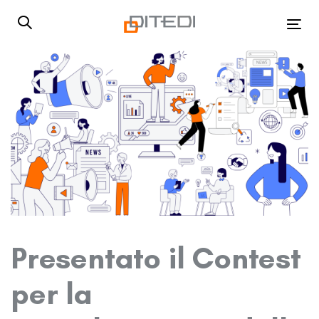
Skip
Skip
links
to
Tog
primary
navigation
Skip
to
content
Presentato il Contest
per la