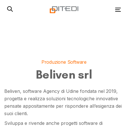
Skip
Skip
links
to
Tog
primary
navigation
Skip
to
content
Produzione Software
Beliven srl
Beliven, software Agency di Udine fondata nel 2019,
progetta e realizza soluzioni tecnologiche innovative
pensate appositamente per rispondere all’esigenza dei
suoi clienti.
Sviluppa e rivende anche progetti software di