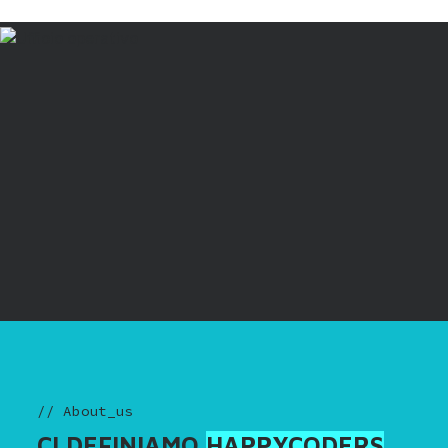
// About_us
CI DEFINIAMO
HAPPYCODERS