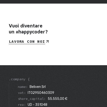
Vuoi diventare
un #happycoder?
LAVORA CON NOI
.company {
name:
Beliven Srl
vat:
IT02950460309
share_capital:
55.555,00 €
rea:
UD - 351048