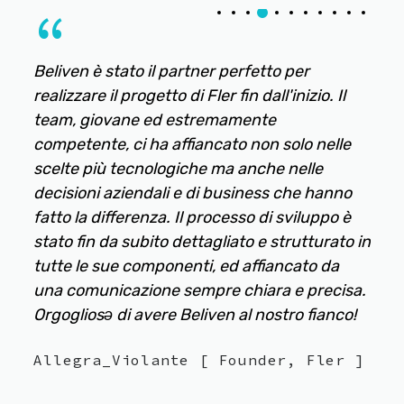
“
er
Abbiamo scelto Beliven perchè ci sono
izio. Il
sembrati avere la capacità tecnica unita alla
comprensione delle nostre esigenze
o nelle
strategiche e di business legate a rd+. Hann
lle
parlato di dati e impatto misurabile, sono un
e hanno
team giovane che al tempo stesso ha
iluppo è
processo di lavoro strutturato. Hanno
tturato in
dimostrato flessibilità durante lo sviluppo
ato da
comprendendo la maggior parte delle nostre
 precisa.
esigenze.
 fianco!
Duccio_Mauri
[ Director, BTS
Design Innovation ]
 Fler ]