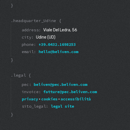
}
.headquarter_Udine {
address:
Viale Del Ledra, 56
city:
Udine (UD)
phone:
+39.0432.1698253
email:
hello@beliven.com
}
.legal {
pec:
beliven@pec.beliven.com
invoice:
fatture@pec.beliven.com
privacy
cookies
accessibilità
•
•
sito_legal:
legal site
}