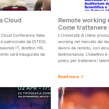
la Cloud
Remote working e
Come trattenere i
a Cloud Conference Italia
L’Università di Udine prom
 e patrocinato da DITEDI,
working nel mercato del lav
sionisti IT, direttori HR,
lavoro da remoto, con alcun
evento sarà inaugurato da
testimonianza. L’obiettivo 
policy per trattenere i talen
Read more