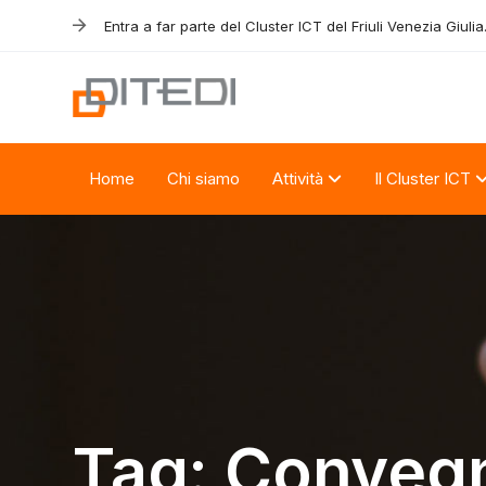
Skip
Skip
Entra a far parte del Cluster ICT del Friuli Venezia Giulia
links
to
primary
navigation
Skip
to
Home
Chi siamo
Attività
Il Cluster ICT
content
Tag: Conveg