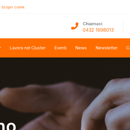
.
Scopri come.
Chiamaci
0432 1698013
Lavora nel Cluster
Eventi
News
Newsletter
C
no