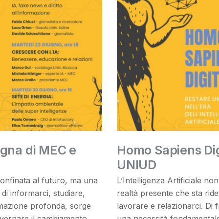
egna di MEC e
Homo Sapiens Digi
UNIUD
 confinata al futuro, ma una
L’Intelligenza Artificiale n
di informarci, studiare,
realtà presente che sta ride
ormazione profonda, sorge
lavorare e relazionarci. Di
vernare il cambiamento,
una necessità fondamental