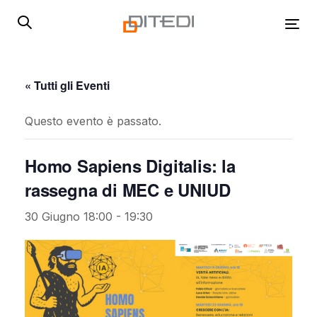
Skip
Skip
links
to
Tog
primary
navigation
Skip
« Tutti gli Eventi
to
content
Questo evento è passato.
Homo Sapiens Digitalis: la
rassegna di MEC e UNIUD
30 Giugno 18:00
-
19:30