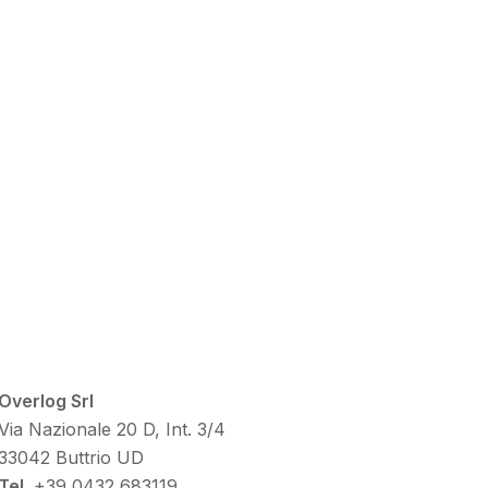
Overlog Srl
Via Nazionale 20 D, Int. 3/4
33042 Buttrio UD
Tel.
+39 0432 683119