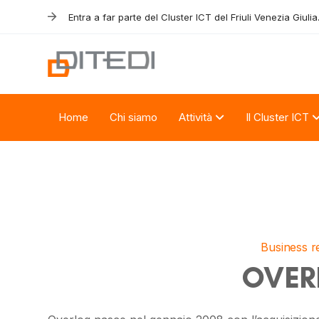
Skip
Skip
Entra a far parte del Cluster ICT del Friuli Venezia Giulia
links
to
primary
navigation
Skip
to
Home
Chi siamo
Attività
Il Cluster ICT
content
Business r
OVER