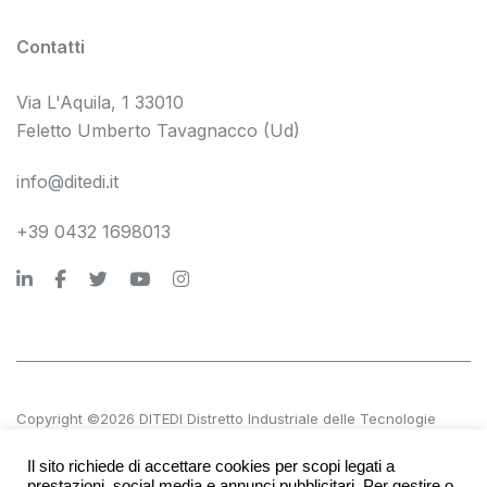
Contatti
Via L'Aquila, 1 33010
Feletto Umberto Tavagnacco (Ud)
info@ditedi.it
+39 0432 1698013
Copyright ©2026 DITEDI Distretto Industriale delle Tecnologie
Digitali s.c. a r.l.
Il sito richiede di accettare cookies per scopi legati a
P.IVA 02561380300 | REA UD 270601
prestazioni, social media e annunci pubblicitari. Per gestire o