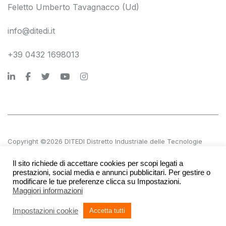
Feletto Umberto Tavagnacco (Ud)
info@ditedi.it
+39 0432 1698013
Copyright ©2026 DITEDI Distretto Industriale delle Tecnologie
Digitali s.c. a r.l.
Il sito richiede di accettare cookies per scopi legati a
P.IVA 02561380300 | REA UD 270601
prestazioni, social media e annunci pubblicitari. Per gestire o
modificare le tue preferenze clicca su Impostazioni.
Maggiori informazioni
Accessibilità
Società trasparente
Privacy e note legali
Impostazioni cookie
Accetta tutti
Credits