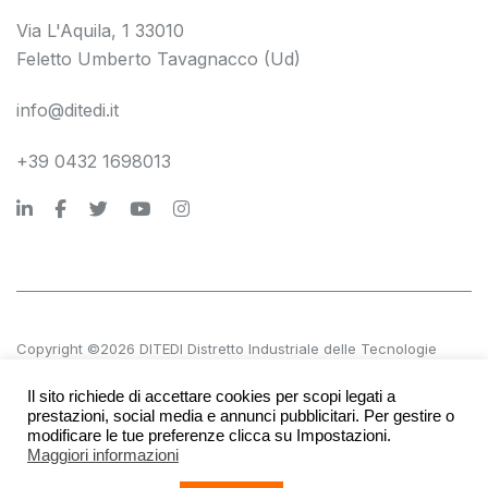
Via L'Aquila, 1 33010
Feletto Umberto Tavagnacco (Ud)
info@ditedi.it
+39 0432 1698013
Copyright ©2026 DITEDI Distretto Industriale delle Tecnologie
Digitali s.c. a r.l.
Il sito richiede di accettare cookies per scopi legati a
P.IVA 02561380300 | REA UD 270601
prestazioni, social media e annunci pubblicitari. Per gestire o
modificare le tue preferenze clicca su Impostazioni.
Maggiori informazioni
Accessibilità
Società trasparente
Privacy e note legali