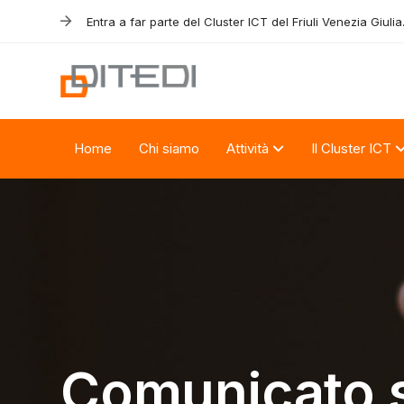
Skip
Skip
Entra a far parte del Cluster ICT del Friuli Venezia Giulia
links
to
primary
navigation
Skip
to
Home
Chi siamo
Attività
Il Cluster ICT
content
Comunicato 