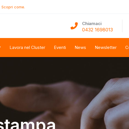
.
Scopri come.
Chiamaci
0432 1698013
Lavora nel Cluster
Eventi
News
Newsletter
C
stampa