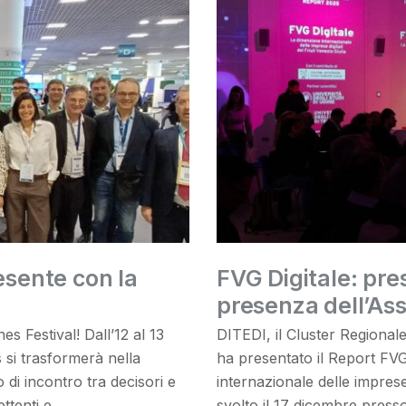
sente con la
FVG Digitale: pre
presenza dell’Ass. 
s Festival! Dall’12 al 13
DITEDI, il Cluster Regionale 
s si trasformerà nella
ha presentato il Report FVG
go di incontro tra decisori e
internazionale delle imprese d
ttenti e
svolto il 17 dicembre presso