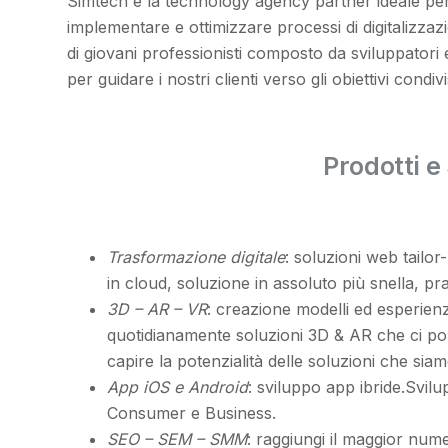
Simtech è la technology agency partner ideale per
implementare e ottimizzare processi di digitalizza
di giovani professionisti composto da sviluppatori 
per guidare i nostri clienti verso gli obiettivi condivi
Prodotti e 
Trasformazione digitale
: soluzioni web tailor
in cloud, soluzione in assoluto più snella, pra
3D – AR – VR
: creazione modelli ed esperien
quotidianamente soluzioni 3D & AR che ci por
capire la potenzialità delle soluzioni che si
App iOS e Android
: sviluppo app ibride.Svil
Consumer e Business.
SEO – SEM – SMM
: raggiungi il maggior numer