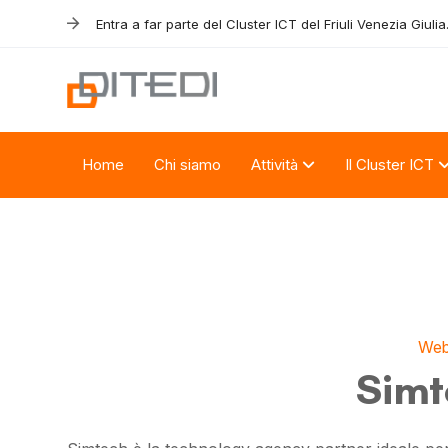
Skip
Skip
Entra a far parte del Cluster ICT del Friuli Venezia Giulia
links
to
primary
navigation
Skip
to
Home
Chi siamo
Attività
Il Cluster ICT
content
Web
Simt