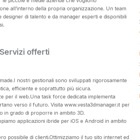
 le piccole e medie aziende che vogliono
zione all’interno della propria organizzazione. Un team
e designer di talento e da manager esperti e disponibili
si.
Servizi offerti
-made.I nostri gestionali sono sviluppati rigorosamente
tica, efficiente e soprattutto più sicura.
ze per il web.Una task force dedicata implementa
tano verso il futuro. Visita www.vesta3dmanager.it per
amo in grado di proporre in ambito 3D.
uppiamo applicazioni ibride per iOS e Android in ambito
o possibile di clienti.Ottimizziamo il tuo sito internet ed